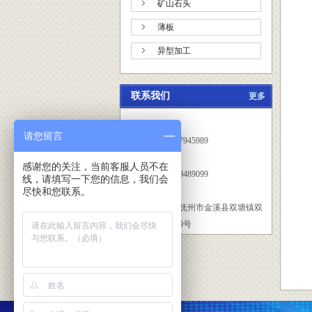
矿山石头
薄板
异型加工
联系我们
更多
联系方式：
请您留言
曾星高：13707945989
感谢您的关注，当前客服人员不在
张细根：15079489099
线，请填写一下您的信息，我们会
尽快和您联系。
地址：江西省抚州市金溪县双塘镇双
塘村新积口899号