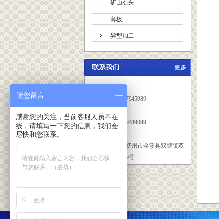
矿山石头
薄板
异型加工
联系我们
更多
联系方式：
请您留言
曾星高：13707945989
感谢您的关注，当前客服人员不在
张细根：15079489099
线，请填写一下您的信息，我们会
尽快和您联系。
地址：江西省抚州市金溪县双塘镇双
塘村新积口899号