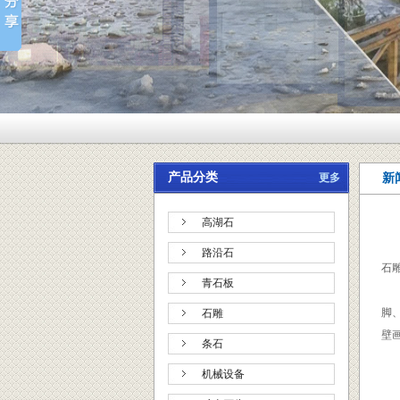
产品分类
更多
新
高湖石
路沿石
石
青石板
脚
石雕
壁画
条石
机械设备